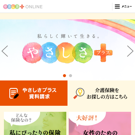
私にぴったりの保険やさしさプラス
女性のための健康相談サービス
やさしさプラスの収入サポート
やさしさプラスの社会貢献活動
乳がん検診の基礎知識
「乳房再建」という選択肢
「がんと働く」リワークノート
がん外見ケア
明日を生きる力を育てる
世界の女性を応援するプロジェクト
やさしさプラスの朝日生命