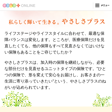
私にぴったりの保険やさしさプラス
女性のための健康相談サービス
ライフステージやライフスタイルに合わせて、最適な保
やさしさプラスの収入サポート
障バランスは変化します。ところが、医療保障だけを見
やさしさプラスの社会貢献活動
直したくても、他の保障もすべて見直さなくてはいけな
い保険もあることをご存じでしたか？
乳がん検診の基礎知識
やさしさプラスは、加入時の保障を継続しながら、必要
「乳房再建」という選択肢
な部分だけを見直せるユニットタイプの保険です。“ひと
「がんと働く」リワークノート
つの保険で、形を変えて安心をお届けし、お客さまの一
がん外見ケア
生涯に寄り添っていきたい”という、やさしさプラスのね
がいが込められています。
明日を生きる力を育てる
世界の女性を応援するプロジェクト
やさしさプラスの朝日生命