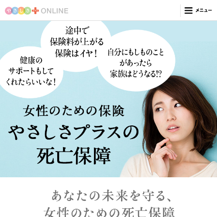
私にぴったりの保険やさしさプラス
女性のための健康相談サービス
やさしさプラスの収入サポート
やさしさプラスの社会貢献活動
乳がん検診の基礎知識
「乳房再建」という選択肢
「がんと働く」リワークノート
がん外見ケア
明日を生きる力を育てる
世界の女性を応援するプロジェクト
やさしさプラスの朝日生命